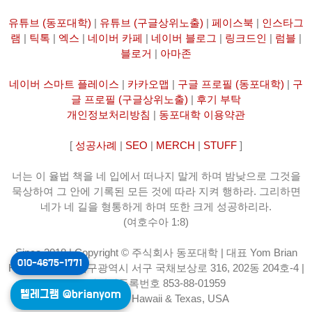
유튜브 (동포대학)
|
유튜브 (구글상위노출)
|
페이스북
|
인스타그
램
|
틱톡
|
엑스
|
네이버 카페
|
네이버 블로그
|
링크드인
|
럼블
|
블로거
|
아마존
네이버 스마트 플레이스
|
카카오맵
|
구글 프로필 (동포대학)
|
구
글 프로필 (구글상위노출)
|
후기 부탁
개인정보처리방침
|
동포대학 이용약관
[
성공사례
|
SEO
|
MERCH
|
STUFF
]
너는 이 율법 책을 네 입에서 떠나지 말게 하며 밤낮으로 그것을
묵상하여 그 안에 기록된 모든 것에 따라 지켜 행하라. 그리하면
네가 네 길을 형통하게 하며 또한 크게 성공하리라.
(여호수아 1:8)
Since 2018 | Copyright © 주식회사 동포대학 | 대표 Yom Brian
010-4675-1771
Hyoungkwan | 대구광역시 서구 국채보상로 316, 202동 204호-4 |
사업자등록번호 853-88-01959
텔레그램 @brianyom
YOM LLC Hawaii & Texas, USA