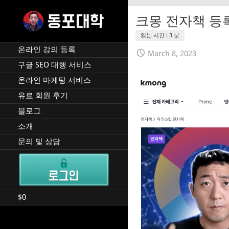
Skip
to
크몽 전자책 등
content
재미 동포 사업가의 실전 온
DPU SEO
라인 사업 강의 🇰🇷 🇺🇸
온라인 강의 등록
March 8, 2023
구글 SEO 대행 서비스
온라인 마케팅 서비스
유료 회원 후기
블로그
소개
문의 및 상담
$
0