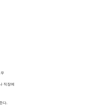
로우
나 직장에
준다.