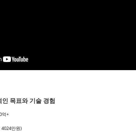
인 목표와 기술 경험
00억+
 4024만원)