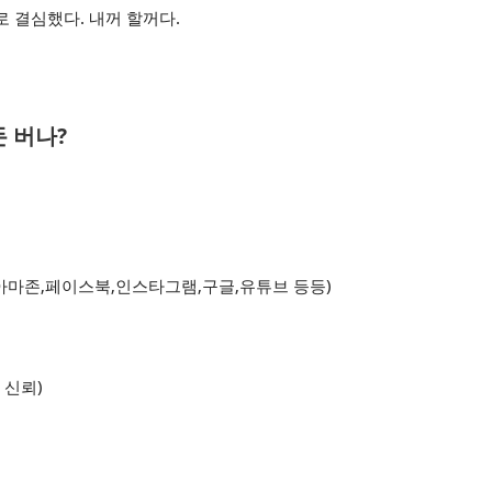
 결심했다. 내꺼 할꺼다.
 버나?
(아마존,페이스북,인스타그램,구글,유튜브 등등)
 신뢰)