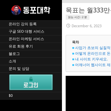
Skip
to
목표는 월333
content
재미 동포 사업가의 실전 온
DPU SEO
라인 사업 강의 🇰🇷 🇺🇸
온라인 강의 등록
December 6, 2023
구글 SEO 대행 서비스
온라인 마케팅 서비스
목차
유료 회원 후기
사업가 초보의 실질적
어떻게 온라인으로 돈
블로그
내 사이트 키우세요.
소개
어깨너머 웹사이트 제
문의 및 상담
$
0