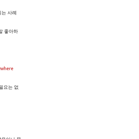
찍는 사례
말 좋아하
ywhere
 필요는 없