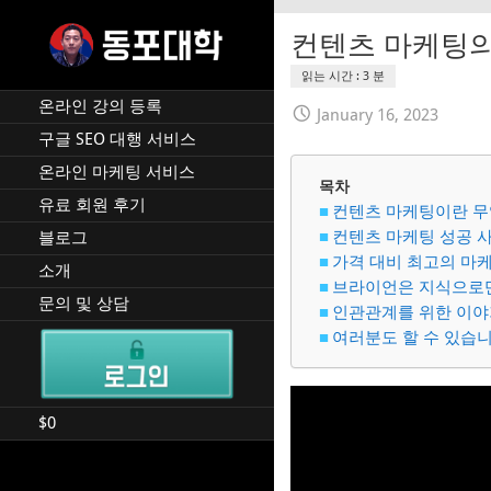
Skip
to
컨텐츠 마케팅의
content
재미 동포 사업가의 실전 온
DPU SEO
라인 사업 강의 🇰🇷 🇺🇸
온라인 강의 등록
January 16, 2023
구글 SEO 대행 서비스
온라인 마케팅 서비스
목차
유료 회원 후기
컨텐츠 마케팅이란 무
컨텐츠 마케팅 성공 
블로그
가격 대비 최고의 마케
소개
브라이언은 지식으로만
문의 및 상담
인관관계를 위한 이야
여러분도 할 수 있습니
$
0