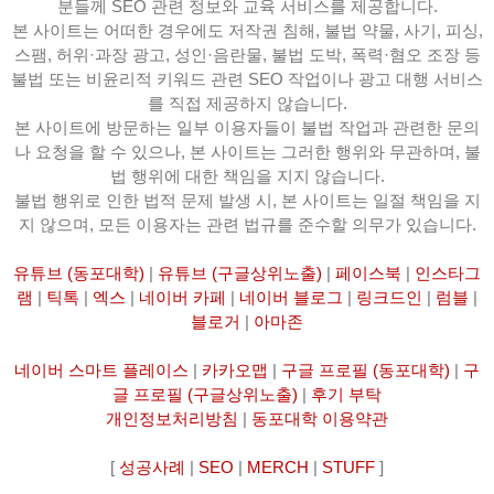
분들께 SEO 관련 정보와 교육 서비스를 제공합니다.
본 사이트는 어떠한 경우에도 저작권 침해, 불법 약물, 사기, 피싱,
스팸, 허위·과장 광고, 성인·음란물, 불법 도박, 폭력·혐오 조장 등
불법 또는 비윤리적 키워드 관련 SEO 작업이나 광고 대행 서비스
를 직접 제공하지 않습니다.
본 사이트에 방문하는 일부 이용자들이 불법 작업과 관련한 문의
나 요청을 할 수 있으나, 본 사이트는 그러한 행위와 무관하며, 불
법 행위에 대한 책임을 지지 않습니다.
불법 행위로 인한 법적 문제 발생 시, 본 사이트는 일절 책임을 지
지 않으며, 모든 이용자는 관련 법규를 준수할 의무가 있습니다.
유튜브 (동포대학)
|
유튜브 (구글상위노출)
|
페이스북
|
인스타그
램
|
틱톡
|
엑스
|
네이버 카페
|
네이버 블로그
|
링크드인
|
럼블
|
블로거
|
아마존
네이버 스마트 플레이스
|
카카오맵
|
구글 프로필 (동포대학)
|
구
글 프로필 (구글상위노출)
|
후기 부탁
개인정보처리방침
|
동포대학 이용약관
[
성공사례
|
SEO
|
MERCH
|
STUFF
]