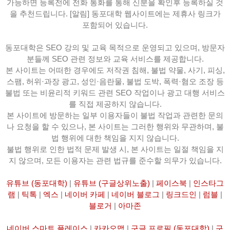
가능하면 등록전에 전화 통화를 통해 신분을 확인후 등록하실 것
을 추천드립니다. [알림] 동포대학 웹사이트에는 제휴사 링크가
포함되어 있습니다.
동포대학은 SEO 강의 및 교육 목적으로 운영되고 있으며, 방문자
분들께 SEO 관련 정보와 교육 서비스를 제공합니다.
본 사이트는 어떠한 경우에도 저작권 침해, 불법 약물, 사기, 피싱,
스팸, 허위·과장 광고, 성인·음란물, 불법 도박, 폭력·혐오 조장 등
불법 또는 비윤리적 키워드 관련 SEO 작업이나 광고 대행 서비스
를 직접 제공하지 않습니다.
본 사이트에 방문하는 일부 이용자들이 불법 작업과 관련한 문의
나 요청을 할 수 있으나, 본 사이트는 그러한 행위와 무관하며, 불
법 행위에 대한 책임을 지지 않습니다.
불법 행위로 인한 법적 문제 발생 시, 본 사이트는 일절 책임을 지
지 않으며, 모든 이용자는 관련 법규를 준수할 의무가 있습니다.
유튜브 (동포대학)
|
유튜브 (구글상위노출)
|
페이스북
|
인스타그
램
|
틱톡
|
엑스
|
네이버 카페
|
네이버 블로그
|
링크드인
|
럼블
|
블로거
|
아마존
네이버 스마트 플레이스
|
카카오맵
|
구글 프로필 (동포대학)
|
구