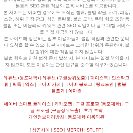
분들께 SEO 관련 정보와 교육 서비스를 제공합니다.
본 사이트는 어떠한 경우에도 저작권 침해, 불법 약물, 사기, 피싱,
스팸, 허위·과장 광고, 성인·음란물, 불법 도박, 폭력·혐오 조장 등
불법 또는 비윤리적 키워드 관련 SEO 작업이나 광고 대행 서비스
를 직접 제공하지 않습니다.
본 사이트에 방문하는 일부 이용자들이 불법 작업과 관련한 문의
나 요청을 할 수 있으나, 본 사이트는 그러한 행위와 무관하며, 불
법 행위에 대한 책임을 지지 않습니다.
불법 행위로 인한 법적 문제 발생 시, 본 사이트는 일절 책임을 지
지 않으며, 모든 이용자는 관련 법규를 준수할 의무가 있습니다.
유튜브 (동포대학)
|
유튜브 (구글상위노출)
|
페이스북
|
인스타그
램
|
틱톡
|
엑스
|
네이버 카페
|
네이버 블로그
|
링크드인
|
럼블
|
블로거
|
아마존
네이버 스마트 플레이스
|
카카오맵
|
구글 프로필 (동포대학)
|
구
글 프로필 (구글상위노출)
|
후기 부탁
개인정보처리방침
|
동포대학 이용약관
[
성공사례
|
SEO
|
MERCH
|
STUFF
]