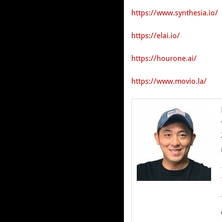
https://www.synthesia.io/
https://elai.io/
https://hourone.ai/
https://www.movio.la/